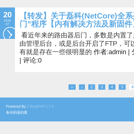
20
【转发】关于磊科(NetCore)
2016
门”程序【内有解决方法及新固件
07
看近年来的路由器后门，多数是内置了
由管理后台，或是后台开启了
FTP
，可
有就是存在一些很明显的
作者:admin |
| 评论:0
‹‹
‹
2
3
4
5
6
Powered By
Z-BlogPHP 1.7.4
备你妈逼的案