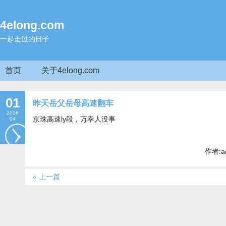
4elong.com
一起走过的日子
首页
关于4elong.com
01
昨天岳父岳母高速翻车
2016
京珠高速ly段，万幸人没事
04
作者:a
« 上一篇