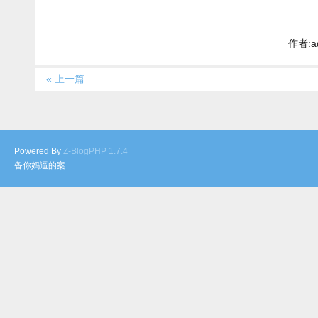
作者:a
« 上一篇
Powered By
Z-BlogPHP 1.7.4
备你妈逼的案