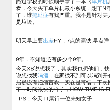
路过学校的时候顺手拿了一本《
单片机
看，今天买了单片机最小系统，想了N
了，谁
拖延症
有我严重。我不是针对某
是垃圾。
明天早上要
出差
HY，7点的高铁,早点睡
9年，不知道还有多少个9年。
今天XB说想我了，其实我也想他们，
说想找我
喝酒
，在家找不到可以喝到开
居然没有把酒言欢，实在是可惜，下次
了，时间很快的样子，HOW TIME IS F
PS：今天TT尾行一位未知女子