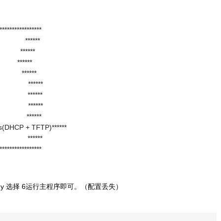
****************
ad ******
 ******
o ******
le ******
ile ******
ile ******
ash ******
ash ******
es(DHCP + TFTP)******
tftp ******
****************
ext ; 确认 y 选择 6运行主程序即可。（配置丢失）