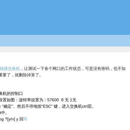
锐捷
交换机
，让测试一下各个网口的工作状态，可是没有密码，也不知
重要了，就删除掉算了。
换机的控制口
如图：波特率设置为：57600 8 无 1无
确定”、然后不停地按“ESC” 键，进入交换机ctrl层。
xt中。
og ?[y/n] y 回
车