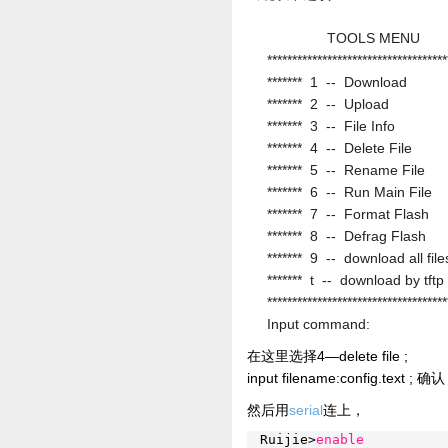
TOOLS MENU
*************************************
******* 1 -- Downlo
******* 2 -- Upload
******* 3 -- File Inf
******* 4 -- Delete Fi
******* 5 -- Rename F
******* 6 -- Run Main F
******* 7 -- Format Fl
******* 8 -- Defrag Fl
******* 9 -- download all fil
******* t -- download by 
*************************************
Input command:
在这里选择4—delete file ;
input filename:config.t
然后用
serial
连上，
Ruijie>
enable