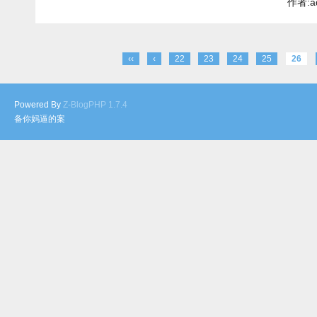
作者:a
‹‹
‹
22
23
24
25
26
Powered By
Z-BlogPHP 1.7.4
备你妈逼的案