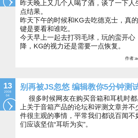
昨天晚上又几个人喝了酒，谈了一下人生
点结果。
昨天下午的时候和KG去吃德克士，真
键是要看和谁吃。
今天早上一起去打羽毛球，玩的蛮开心
降，KG的视力还是需要一点恢复。
作者:a
13
别再被JS忽悠 编辑教你5分钟测
2008
04
很多时候网友在购买音箱和耳机时都
上关于音箱产品的论坛和评测文章并不
件很主观的事情，平常我们都说百闻不
们应该坚信“耳听为实”。